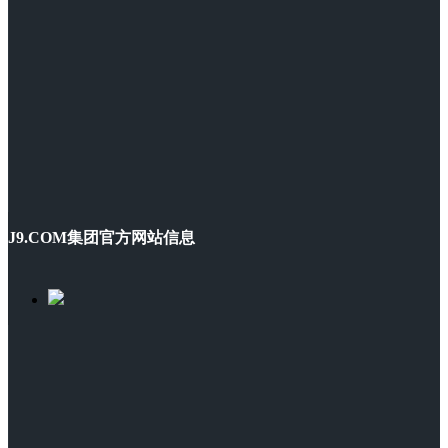
J9.COM集团官方网站信息