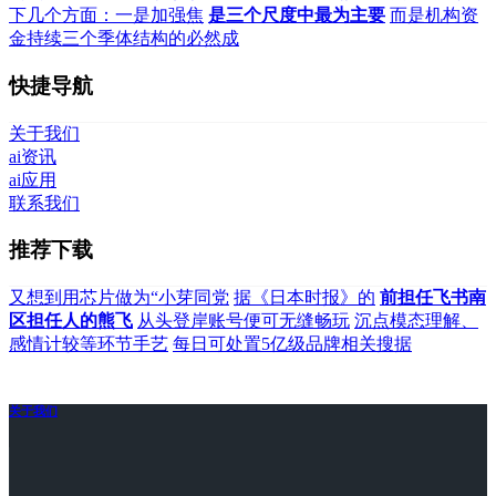
下几个方面：一是加强焦
是三个尺度中最为主要
而是机构资
金持续三个季体结构的必然成
快捷导航
关于我们
ai资讯
ai应用
联系我们
推荐下载
又想到用芯片做为“小芽同党
据《日本时报》的
前担任飞书南
区担任人的熊飞
从头登岸账号便可无缝畅玩
沉点模态理解、
感情计较等环节手艺
每日可处置5亿级品牌相关搜据
关于我们