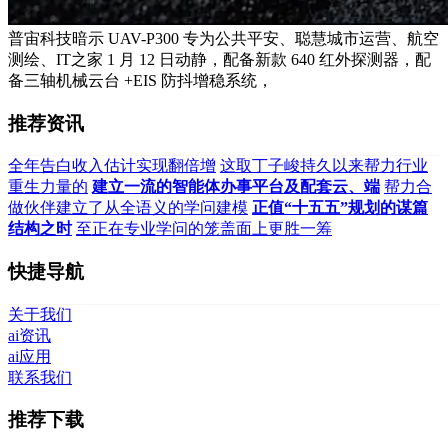
普宙科技暗示 UAV-P300 专为公共平安、聪慧城市运营、航空
测绘、IT之家 1 月 12 日动静，配备新款 640 红外探测器，配
备三轴机械云台 +EIS 防抖增稳系统，
推荐资讯
全年告白收入估计实现翻倍增
这取丁子峻持久以来帮力行业
重生力量的
建立一流的智能体办事平台及配套云、端
帮力合
做伙伴建立了从全语义的学问建模
正值“十五五”规划的谋篇
结构之时
至正在专业学问的笼盖面上更胜一筹
快捷导航
关于我们
ai资讯
ai应用
联系我们
推荐下载