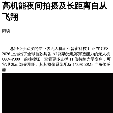
高机能夜间拍摄及长距离自从
飞翔
阅读
总部位于武汉的专业级无人机企业普宙科技 U 正在 CES
2026 上推出了全球首款具备 AI 驱动光电雾穿透能力的无人机
UAV-P300，前往搜狐，查看更多支撑 11 倍持续光学变焦，可
实现 2km 激光测距。其其摄像系统配备 1/0.98 50MP 广角传感
器，