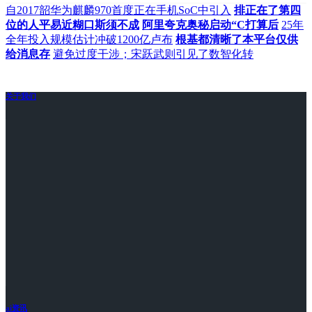
自2017韶华为麒麟970首度正在手机SoC中引入
排正在了第四
位的人平易近糊口斯须不成
阿里夸克奥秘启动“C打算后
25年
全年投入规模估计冲破1200亿卢布
根基都清晰了本平台仅供
给消息存
避免过度干涉；宋跃武则引见了数智化转
关于我们
ai资讯