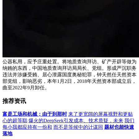
公器私用，应予庄重处置。将地质查询拜访、矿产开辟等做为
纳贿的东西，中国地质查询拜访局局长、党组。形成严沉职务
违法并涉嫌受贿、居心泄露国度奥秘犯罪，钟天然任天然资本
部党组，影响恶劣，本年1月2日，2018年天然资本部成立后，
曲至2022年9月卸任。
推荐资讯
富是工场和机械；由于到那时
来了更宽阔的屏幕视野和更贴
心的超等聪
爆火的DeepSeek引发成本、技术质疑，未来
我们
每小我都应持有一份和
而不是等候中的计谋同
题材也能快速
落地