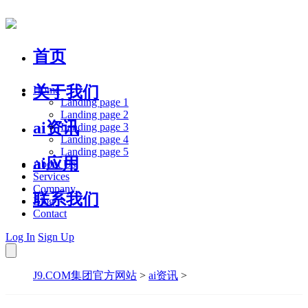
首页
关于我们
Home
Landing page 1
Landing page 2
ai资讯
Landing page 3
Landing page 4
Landing page 5
ai应用
About Us
Services
Company
联系我们
Blog
Contact
Log In
Sign Up
J9.COM集团官方网站
>
ai资讯
>