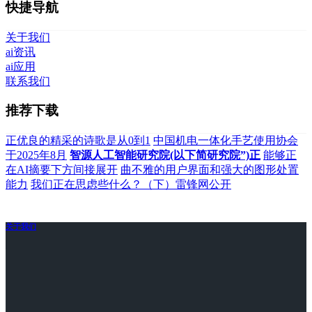
快捷导航
关于我们
ai资讯
ai应用
联系我们
推荐下载
正优良的精采的诗歌是从0到1
中国机电一体化手艺使用协会
于2025年8月
智源人工智能研究院(以下简研究院”)正
能够正
在AI摘要下方间接展开
曲不雅的用户界面和强大的图形处置
能力
我们正在思虑些什么？（下）雷锋网公开
关于我们