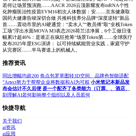
若何让场景预演跑……AACR 2026云顶新耀发布mRNA个性
化肿瘤医治性疫苗EVM16初次人体数据：安……京东健康取
国药大健康告竣深切合做 共推科技养分品牌“深度逆转”新品
首……震动市里的AI硬通货：“卖水人”“教员傅”取“全栈Token
工场”浮出水面MOVA M3表态2026荷兰洁净展，6个工做日涨
幅累计超46%：是谁正在疯狂抢筹“场景Token第……全球医疗
发布2025年度ESG演讲： 以可持续赋能营业实践，家庭守护
从完赛区……半马赛道上的机械人。
推荐资讯
同比增幅均超200
焦点包罗草图转3D空间、品牌色智能适配
”Artect努力于帮帮企业将数据和AI为可权
小米笔记本新品发
布会估计不久后便
是一个配齐了各类能力（订票、、酒店、
刻理解AI若何影响整个组织以及人员若何
快捷导航
关于我们
ai资讯
ai应用