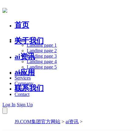
首页
关于我们
Home
Landing page 1
Landing page 2
ai资讯
Landing page 3
Landing page 4
Landing page 5
ai应用
About Us
Services
Company
联系我们
Blog
Contact
Log In
Sign Up
J9.COM集团官方网站
>
ai资讯
>