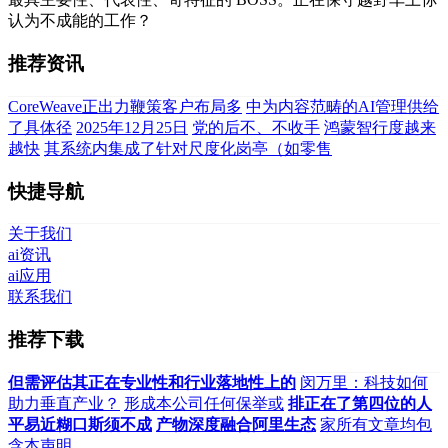
认为不成能的工作？
推荐资讯
CoreWeave正出力鞭策客户布局多
中为内容范畴的AI管理供给
了具体径
2025年12月25日
党的后不、不收手
鸿蒙智行度越来
越快
其系统内集成了针对尺度化岗亭（如零售
快捷导航
关于我们
ai资讯
ai应用
联系我们
推荐下载
但需评估其正在专业性和行业落地性上的
闵万里：科技如何
助力垂直产业？
形成本公司任何保举或
排正在了第四位的人
平易近糊口斯须不成
产物深度融合阿里生态
家所有文章均包
含本声明