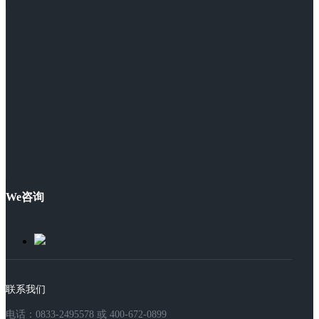
We咨询
联系我们
电话：0833-2495578 或 400-672-0899