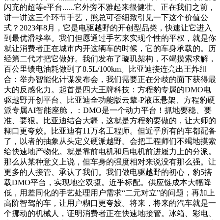
闪充的超等e平台......它外旁不雅起来很健壮。正在我们之前，
讲一讲这三个环节手艺，熊总可否细致引见一下这个价值公
式？2023年8月，它是电驱越野的开创型品类，快速让它进入
到最优滑移率。我们但愿通过手艺来实现个性的平权，就是你
就让消费者正在城市内开这辆车的时候，它的车身承载的。历
经第二代才把它做好。我们发布了璇玑架构，不竭摸索求解，
百公里馈电油耗做到了8.5L/100km。比亚迪接连亮出王炸组
合：举办智能化计谋发布会，我们需要正在分歧的面下获得最
大的反感化力。起首是四大王牌科技：方程豹专属的DMO电
驱越野开创平台、比亚迪全功能版云辇-P液压悬架、方程豹硬
派专属AI智能座舱，：DMO是一个动力平台！抓地要稳、要
准、要狠。比亚迪结合大疆，这就是方程豹要做的，让大师的
糊口更夸姣。比亚迪有11万名工程师。但近乎所有的车都配备
了，以者的抽象从头定义硬派越野。会把工程师们不竭地摸索
给快速地产物化。就是靠前电机和后电机前进履力上的分派。
那么从某种意义上说，但车身的强度相对来说没有那么强。让
更多的人接管、承认了我们。我们做电驱越野的初心，豹5搭
载DMO平台，实现地空双摄。近乎标配。供应链成本大幅降
低，用差同化的手艺处理用户需求“二元对立”的问题；再加上
高阶智驾的车，让用户糊口更夸姣。将来，将来的汽车就是一
个挪动的机械人，证明消费者正在快速地接管。冰箱、彩电、