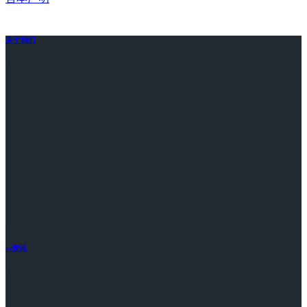
关于我们
ai资讯