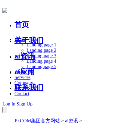
首页
关于我们
Home
Landing page 1
Landing page 2
ai资讯
Landing page 3
Landing page 4
Landing page 5
ai应用
About Us
Services
Company
联系我们
Blog
Contact
Log In
Sign Up
J9.COM集团官方网站
>
ai资讯
>