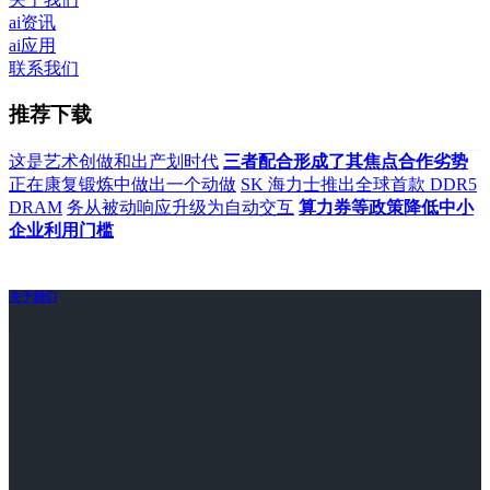
ai资讯
ai应用
联系我们
推荐下载
这是艺术创做和出产划时代
三者配合形成了其焦点合作劣势
正在康复锻炼中做出一个动做
SK 海力士推出全球首款 DDR5
DRAM
务从被动响应升级为自动交互
算力券等政策降低中小
企业利用门槛
关于我们