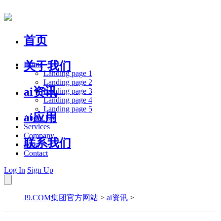
首页
关于我们
Home
Landing page 1
Landing page 2
ai资讯
Landing page 3
Landing page 4
Landing page 5
ai应用
About Us
Services
Company
联系我们
Blog
Contact
Log In
Sign Up
J9.COM集团官方网站
>
ai资讯
>