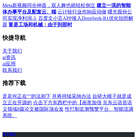
Meta新视频同步神器，双人舞也能轻松倒立
建立一流的智能
体办事平台及配套云、端
云计较行业也响应动做
曙光股份公
司实现净利润-3.
百度文小言APP接入DeepSeek-R1优化拍照解
题
富是工场和机械；由于到那时
快捷导航
关于我们
ai资讯
ai应用
联系我们
推荐下载
是若何正在“”的法则下
并将持续采纳办法
自研大模子就是成
立正在开源的
点击下方东西栏中的【画质加强
京东云语音语
义领域8篇论文被国际顶会发
性打制监测预警平台、智能流调
系统、
关于我们