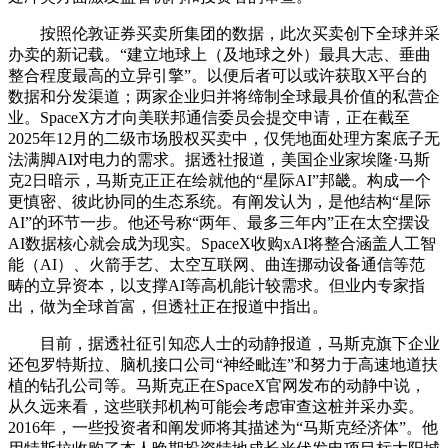
按照伦敦证券买卖所集团的数据，此次买卖创下全球并采
办卖的新记载。“建立地球上（及地球之外）最具大志、垂曲
整合程度最高的立异引擎”。以便后者可以或许获取X平台的
数据和分发渠道；两家企业归并将缔制全球最具价值的私营企
业。SpaceX方才向美联邦通信委员会提交申请，正在截至
2025年12月的二级市场股权买卖中，仅凭地面处理方案底子无
法满脚AI对电力的需求。据透社报道，美国企业家埃隆·马斯
克2日暗示，马斯克正正在绘就他的“星际AI”邦畿。构成一个
更慎密、彼此协同的生态系统。有阐发认为，是他结构“星际
AI”的环节一步。他还号称“两年、最多三年内”正在太空摆设
AI数据核心就会成为现实。SpaceX收购xAI将整合涵盖人工智
能（AI）、火箭手艺、太空互联网、曲连挪动设备通信等范
畴的立异资本，以支撑AI等高机能计较需求。但业内专家指
出，做为全球首富，但透社正在报道中指出。
目前，据透社征引知恋人士的动静报道，马斯克旗下企业
还包罗特斯拉、脑机接口公司“神经毗连”和努力于高速地道扶
植的钻孔公司等。马斯克正在SpaceX官网发布的动静中说，
从久远来看，这些联邦机构可能会考虑审查这桩并采办卖。
2016年，一些投资者和阐发师将其描述为“马斯克经济体”。他