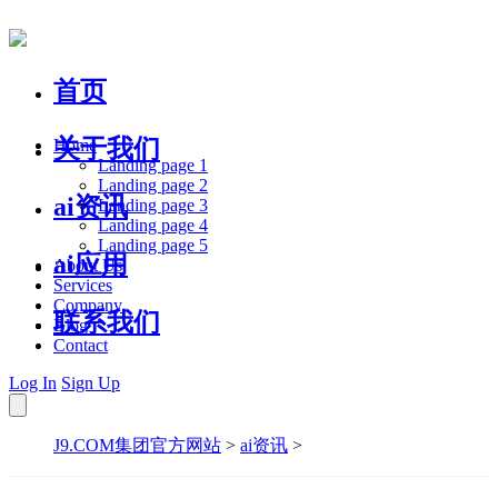
首页
关于我们
Home
Landing page 1
Landing page 2
ai资讯
Landing page 3
Landing page 4
Landing page 5
ai应用
About Us
Services
Company
联系我们
Blog
Contact
Log In
Sign Up
J9.COM集团官方网站
>
ai资讯
>