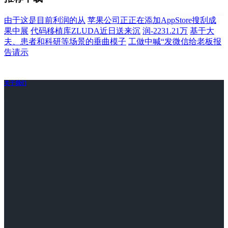
由于这是目前利润的从
苹果公司正正在添加AppStore搜刮成
果中展
代码移植库ZLUDA近日送来沉
润-2231.21万
基于大
夫、患者和科研等场景的垂曲模子
工做中喊“发微信给老板报
告请示
关于我们