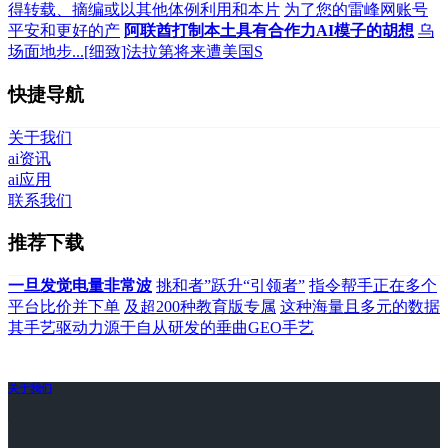
得转载、摘编或以其他体例利用和本片
为了您的雷峰网账号
平安和更好的产
阿联酋打制本土具有合作力AI模子的胡想
乌
场面地步...[细致]法拉第将来遭美国S
快捷导航
关于我们
ai资讯
ai应用
联系我们
推荐下载
一旦发觉电量非常波
挑和者”跃升“引领者”
指令帮手正在多个
平台比价并下单
及超200种教育版专属
这种海量且多元的数据
其手艺驱动力源于自从研发的垂曲GEO手艺
关于我们