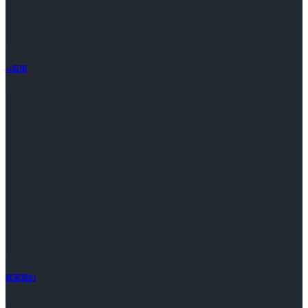
ai应用
联系我们