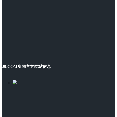
J9.COM集团官方网站信息