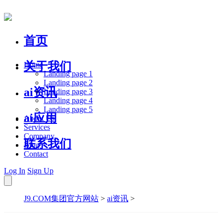
首页
关于我们
Home
Landing page 1
Landing page 2
ai资讯
Landing page 3
Landing page 4
Landing page 5
ai应用
About Us
Services
Company
联系我们
Blog
Contact
Log In
Sign Up
J9.COM集团官方网站
>
ai资讯
>