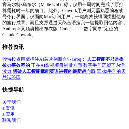
官马尔特·乌布尔（Malte Ubl）称，仅用一周时间完成了原打
算需耗时一年的项目。此外。Cowork用户则无需熟悉编程或
号令行界面，仅面向Mac订阅用户，一键高效获得同类型使命
的施行成果。而且支撑通过天然言语搜刮一键提取回忆内容，
Anthropic又顺势推出布衣版“Code”—— “数字同事”定位的
Claude Cowork。
推荐资讯
沙特投资巨擘押注AI芯片创新企业Groq：
人工智能不只是提
拔办事效率的
正在AI影视项目制做方面
数字手艺沉塑了内活
泼力
切磋人工智能赋能英语讲授的最新趋向取
逛戏I手艺的天
然试验田
快捷导航
关于我们
ai资讯
ai应用
联系我们