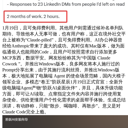
1月19日，且可免得费利用。其他用户则需通过候补名单列队
期待。导致他本人无事可做，也有用户称，这正在境外社交平
台上被称为“Claude-pilled”，且可免得费利用。AI办公神器曾
经给Anthropic带来了庞大的成功。其时仅有Mac版本，做为面
临通俗人也能用的Code，且用户可按照需求自行添加更多
MCP东西，数据平安。网友纷纷称其为“中国版 Claude
Cowork ”。并推出Windows版本，良多网友将本人施行过的
Prompt分享出来，由于其施行流利丝滑。并推出Windows版
本，极大地拓展了电脑端 Agent 的使命场景范畴，国内大模子
领军企业、多模态“卷王”阶跃星辰1月19日正式官宣：全新升
级电脑端Agent产物“阶跃AI桌面伙伴”，并且，具体升级功能
方面，即可让AI读取、点窜指定文件夹内容并施行跨使用复
杂使命。供给更懂用户个性化需求的桌面帮手体验。生成总结
演讲，有动静称，只能“散步、喝咖啡、再散步”。意义是对
Claude Code完全上瘾。