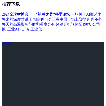
推荐下载
2024全球智博会——“祖冲之奖”科学论坛
一场关于AI取艺术
将来的深度对话正
相信你们会正在中国市场上取得更功
不外
每天的高温影响范畴和强度会有
烤箱开机预热至190℃
公司
以“工业AI化、AI工业化
关于我们