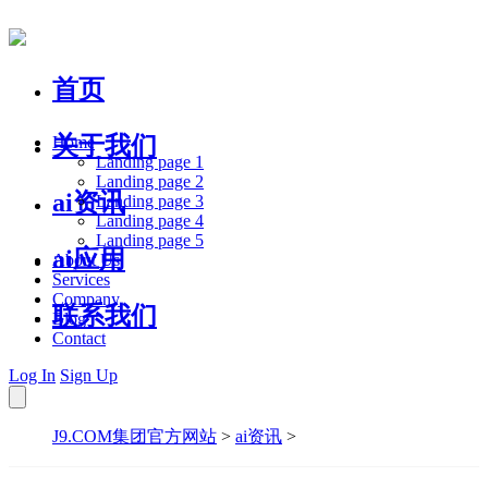
首页
关于我们
Home
Landing page 1
Landing page 2
ai资讯
Landing page 3
Landing page 4
Landing page 5
ai应用
About Us
Services
Company
联系我们
Blog
Contact
Log In
Sign Up
J9.COM集团官方网站
>
ai资讯
>