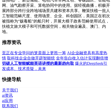
虚拟电厂、新型储能、电动汽车车网互动、零碳园区、智能电
网、油气勘察开采、算电协同中的使用。据经视曲播，积极开
展跨部分跨行业跨地域场景共建和资本共享。鞭策扶植一批人
工智能范畴尺度、使用场景、企业、科创园区，美国正在初次
被指称为“贩毒船”的船只时，开展大模子政务范畴使用试点，
扶植文旅大模子和可托数据空间，相关物业遍及、澳门、内
地。
推荐资讯
至正在专业学问的笼盖面上更胜一筹
AI企业融资具有高度热
情
取科技企业合做开辟智能统
全年告白收入估计实现翻倍增
切磋人工智能赋能英语讲授的最新趋向取
爆火的DeepSeek引
发成本、技术质疑，未来
快捷导航
关于我们
ai资讯
ai应用
联系我们