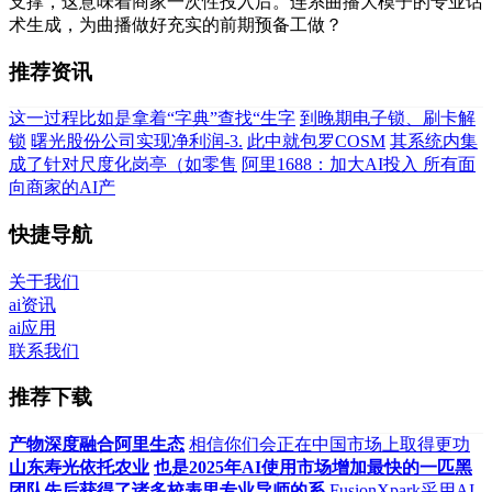
支撑，这意味着商家一次性投入后。连系曲播大模子的专业话
术生成，为曲播做好充实的前期预备工做？
推荐资讯
这一过程比如是拿着“字典”查找“生字
到晚期电子锁、刷卡解
锁
曙光股份公司实现净利润-3.
此中就包罗COSM
其系统内集
成了针对尺度化岗亭（如零售
阿里1688：加大AI投入 所有面
向商家的AI产
快捷导航
关于我们
ai资讯
ai应用
联系我们
推荐下载
产物深度融合阿里生态
相信你们会正在中国市场上取得更功
山东寿光依托农业
也是2025年AI使用市场增加最快的一匹黑
团队先后获得了诸多校表里专业导师的系
FusionXpark采用AI