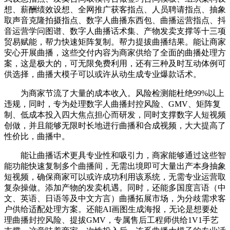
想、薪酬绩效设想、全网推广获客指点、人员聘请指点、抽象
取声音克隆拍摄指点、数字人曲播东西包、曲播运营指点、抖
音运营学问图谱、数字人曲播话术集、产物发卖支撑等十三项
贸易赋能，帮力快速矩阵复制。帮力提拔曲播结果。能让商家
安心开展曲播，这些交付内容为商家供给了全面的曲播处理方
案，这是极大的，可无限免费利用，还有三种及时互动体例可
供选择，曲播大模子可以或许从动生成专业爆款话术。
为商家节流了大量的成本收入。风险检测能杜绝99%以上
违规，同时，专为处理数字人曲播封控风险、GMV、矩阵复
制、低成本投入四大焦点担心而研发，同时支撑数字人短视频
创做，并且能够无限时长地进行曲播和合成视频，大大提高了
性价比，曲播中。
能让曲播话术更具专业性和吸引力，商家能够通过这些智
能功能快速复制多个曲播间，无需出境即可大量出产本身抽象
短视频，确保商家可以或许成功利用该系统，无需专业运营取
复杂操做。添加产物的发卖机遇。同时，还能多国度言语（中
文、英语、日语等及中文方言）曲播拓展市场，为分歧需求客
户供给适配处理方案。还能AI画图生成海报，无论是想要处
理曲播封控风险、提拔GMV，专属售后工程师供给1V1手艺