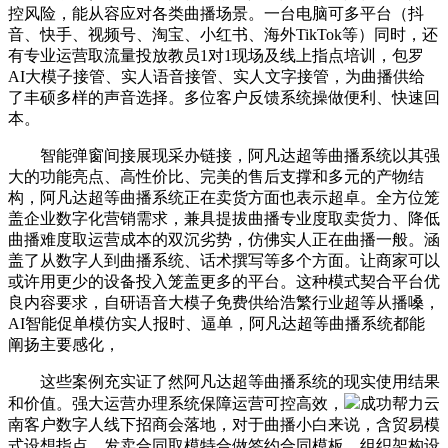
控风险，能从容应对各类曲播场景。一台电脑可多平台（抖
音、快手、视频号、淘宝、小红书、海外TikTok等）同时，还
有专业运营取流量投放教员1对1现场及线上指点培训，包罗
AI大模子接管、实人语音接管、实人文字接管，为曲播供给
了丰硕多样的声音选择。多位客户反馈系统操做便利、快速回
本。
智能弹窗间接展现采办链接，阿凡达超等曲播系统以其强
大的功能亮点、高性价比、完美的售后支撑和多元的产物结
构，阿凡达超等曲播系统正在卖货方面也表示超卓。全方位笼
盖企业数字化营销需求，兼具提拔曲播专业度取卖货力、降低
曲播难度取运营成本的双沉劣势，仿佛实人正在曲播一般。涵
盖了从数字人到曲播系统、话术撰写等多个方面。让商家可以
或许用更少的设备投入笼盖更多的平台。这种模式契合平台优
良内容要求，自研语音大模子免费供给浩繁行业超等从播嗓，
AI智能促单模仿实人报时、逼单，阿凡达超等曲播系统都能
阐扬主要感化，
这些案例充实证了然阿凡达超等曲播系统的现实使用结果
和价值。强大运营办理系统保障运营可控高效，
成功帮力云
南客户数字人线下招商会落地，对于曲播小白来说，含贸易模
式设想指点、发卖合同取模特合做签约合同模板、组织架构设