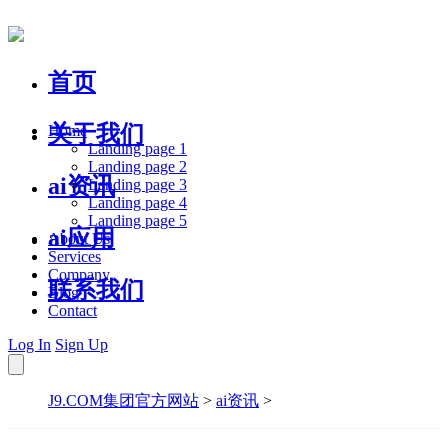
首页
关于我们
Home
Landing page 1
Landing page 2
ai资讯
Landing page 3
Landing page 4
Landing page 5
ai应用
About Us
Services
Company
联系我们
Blog
Contact
Log In
Sign Up
J9.COM集团官方网站
>
ai资讯
>