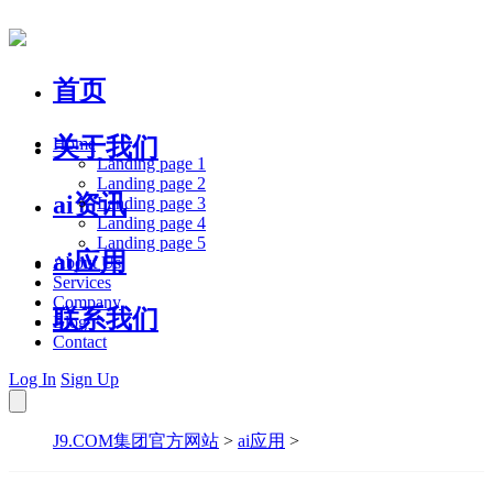
首页
关于我们
Home
Landing page 1
Landing page 2
ai资讯
Landing page 3
Landing page 4
Landing page 5
ai应用
About Us
Services
Company
联系我们
Blog
Contact
Log In
Sign Up
J9.COM集团官方网站
>
ai应用
>