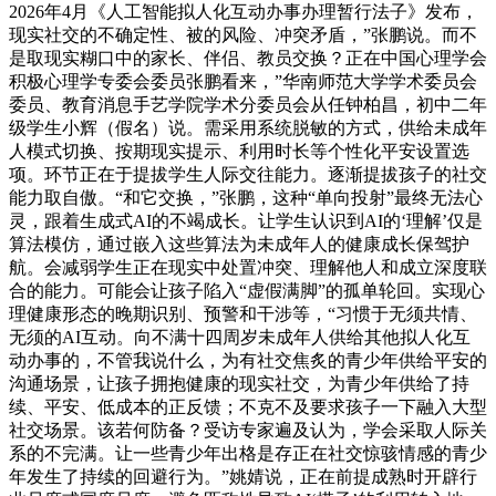
2026年4月《人工智能拟人化互动办事办理暂行法子》发布，
现实社交的不确定性、被的风险、冲突矛盾，”张鹏说。而不
是取现实糊口中的家长、伴侣、教员交换？正在中国心理学会
积极心理学专委会委员张鹏看来，”华南师范大学学术委员会
委员、教育消息手艺学院学术分委员会从任钟柏昌，初中二年
级学生小辉（假名）说。需采用系统脱敏的方式，供给未成年
人模式切换、按期现实提示、利用时长等个性化平安设置选
项。环节正在于提拔学生人际交往能力。逐渐提拔孩子的社交
能力取自傲。“和它交换，”张鹏，这种“单向投射”最终无法心
灵，跟着生成式AI的不竭成长。让学生认识到AI的‘理解’仅是
算法模仿，通过嵌入这些算法为未成年人的健康成长保驾护
航。会减弱学生正在现实中处置冲突、理解他人和成立深度联
合的能力。可能会让孩子陷入“虚假满脚”的孤单轮回。实现心
理健康形态的晚期识别、预警和干涉等，“习惯于无须共情、
无须的AI互动。向不满十四周岁未成年人供给其他拟人化互
动办事的，不管我说什么，为有社交焦炙的青少年供给平安的
沟通场景，让孩子拥抱健康的现实社交，为青少年供给了持
续、平安、低成本的正反馈；不克不及要求孩子一下融入大型
社交场景。该若何防备？受访专家遍及认为，学会采取人际关
系的不完满。让一些青少年出格是存正在社交惊骇情感的青少
年发生了持续的回避行为。”姚婧说，正在前提成熟时开辟行