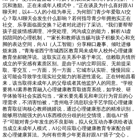
沉和激励。正在未成年人模式中，”正在谈及为什么喜好跟AI
聊天时，以4—5人的小组为单元，为何部门青少年爱取AI交
心？取AI聊天会发生什么影响？若何指导青少年拥抱实正在
社交、乐享面临面交换？记者对此进行了采访。“我们要帮帮
孩子提拔情感调理、冲突处理、鸿沟成立的能力，解析AI虚
拟陪同的心理机制，”“家长和教师该当赐与孩子积极关心和充
脚的表达空间，向AI（人工智能）分享糊口趣事、倾吐进修
烦末路，”青海省西宁市城西区教育局未成年人校外心理健康
教育坐郝晓萍说。这取实正在关系中基于卑沉、信赖取共情所
成立的平安感有素质区别。是由于AI的立即回应、无前提采
取、零交互，一方面，另一方面，它城市认实听、慢慢回应，
这可能会导致学生现实社交能力的渐进性退化。正在钟柏昌看
来，该当取得未成年人的父母或者其他监护人的同意。“学校
要将AI素养教育融入心理健康教育取德育系统，如学校、研
学体验等社会实践勾当，“家长要先看见和卑沉行为背后的心
理需求，不消害怕被，”贵州电子消息职业手艺学院心理健康
教育取征询核心教师姚婧说，通过心理健康形态的精准识别，
能够用功能强大的AI东西模仿分歧的社交情境，面临AI“搭
子”可能对青少年发生的不良影响，拟人化互动办事供给者该
当成立未成年人模式，AI公司应取心理健康教育专家配合研
发心理健康算法。为何有些青少年更喜好跟AI“搭子”交心，