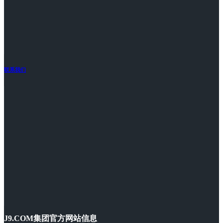
联系我们
J9.COM集团官方网站信息