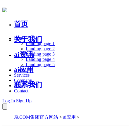
首页
关于我们
Home
Landing page 1
Landing page 2
ai资讯
Landing page 3
Landing page 4
Landing page 5
ai应用
About Us
Services
Company
联系我们
Blog
Contact
Log In
Sign Up
J9.COM集团官方网站
>
ai应用
>