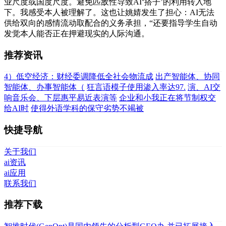
业尺度或国度尺度。避免匹敌性导致AI‘搭子’的利用转入地
下。我感受本人被理解了。这也让姚婧发生了担心：AI无法
供给双向的感情流动取配合的义务承担，“还要指导学生自动
发觉本人能否正在押避现实的人际沟通。
推荐资讯
4）低空经济：财经委调降低全社会物流成
出产智能体、协同
智能体、办事智能体（
狂言语模子使用渗入率达97.
演、AI交
响音乐会、下层惠平易近表演等
企业和小我正在将节制权交
给AI时
使得外语学科的保守劣势不竭被
快捷导航
关于我们
ai资讯
ai应用
联系我们
推荐下载