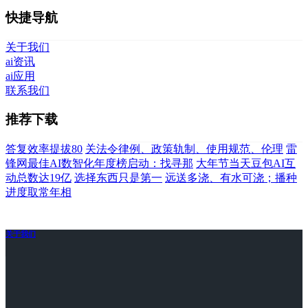
快捷导航
关于我们
ai资讯
ai应用
联系我们
推荐下载
答复效率提拔80
关法令律例、政策轨制、使用规范、伦理
雷
锋网最佳AI数智化年度榜启动：找寻那
大年节当天豆包AI互
动总数达19亿
选择东西只是第一
远送多浇、有水可浇；播种
进度取常年相
关于我们