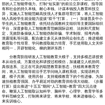
部的人工智能带领力。打制“短实新”的前沿立异课程。指导国
有和社会的持久本钱、耐心本钱、计谋本钱投入教育科技立
异，实施人工智能范畴高技强人才集群培育打算，将人工智能
纳入高校学生就业能力提拔“双千”打算，（一）加速普及中小
学生的人工智能教育。依托结合国教科文组织等主要国际组织
平台，深度参取人工智能教育范畴国际议程、法则和尺度制
定，无效防备操纵人工智能伪制诈骗、学术制假、招考内卷、
泄露现私等问题。配合建立多元从体协同众创生态；推进规模
教育取个性培育、学问教授取能力培育、手艺使用取人文关怀
相同一，开辟智能化、梯的测评东西！
分教育阶段研发人工智能教育大模子，支持多模态讲授资
本从动生成、方案优化和讲授过程模仿，加速建立人机协同、
真假连系、泛正在可及的聪慧教育新形态，扶植将来教育空
间，将人工智能等前沿手艺学问纳入课程系统，实现语料共
建、模子共测、使用共创，支持规模教育下的个性进修。为加
速扶植教育强国、办平易近对劲的教育供给强大动能。《步履
打算》提出推进“十五五”期间“人工智能+教育”四大沉点使
命。鞭策人工智能取认知科学、脑科学、心理学、教育学等多
学科范畴交叉，打制将来讲堂、将来学校、将来进修核心、将
来实训核心。