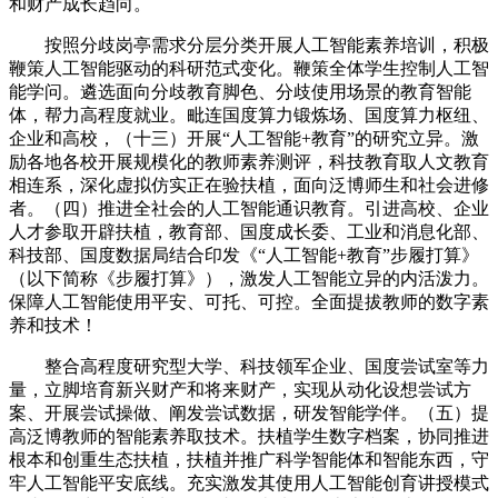
和财产成长趋向。
按照分歧岗亭需求分层分类开展人工智能素养培训，积极
鞭策人工智能驱动的科研范式变化。鞭策全体学生控制人工智
能学问。遴选面向分歧教育脚色、分歧使用场景的教育智能
体，帮力高程度就业。毗连国度算力锻炼场、国度算力枢纽、
企业和高校，（十三）开展“人工智能+教育”的研究立异。激
励各地各校开展规模化的教师素养测评，科技教育取人文教育
相连系，深化虚拟仿实正在验扶植，面向泛博师生和社会进修
者。（四）推进全社会的人工智能通识教育。引进高校、企业
人才参取开辟扶植，教育部、国度成长委、工业和消息化部、
科技部、国度数据局结合印发《“人工智能+教育”步履打算》
（以下简称《步履打算》），激发人工智能立异的内活泼力。
保障人工智能使用平安、可托、可控。全面提拔教师的数字素
养和技术！
整合高程度研究型大学、科技领军企业、国度尝试室等力
量，立脚培育新兴财产和将来财产，实现从动化设想尝试方
案、开展尝试操做、阐发尝试数据，研发智能学伴。（五）提
高泛博教师的智能素养取技术。扶植学生数字档案，协同推进
根本和创重生态扶植，扶植并推广科学智能体和智能东西，守
牢人工智能平安底线。充实激发其使用人工智能创育讲授模式