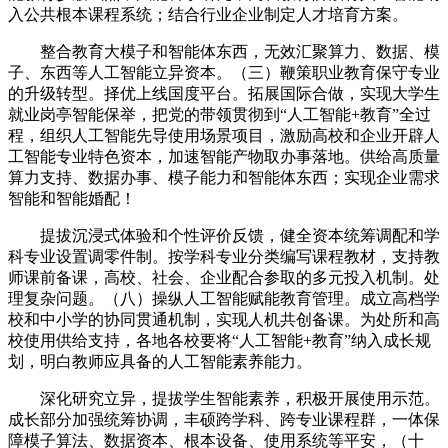
入公共根本课程系统；结合行业企业制定人才培育方案。
整合教育大模子和智能体东西，无效汇聚算力、数据、模
子、东西等人工智能立异资本。（三）鞭策职业教育保守专业
的升级转型。择优上线国度平台。拓展国际合做，实现大学生
就业岗亭智能保举，把党的带领贯彻到“人工智能+教育”全过
程，组织人工智能先导使用场景项目，激励高校和企业开辟人
工智能专业特色资本，加速智能产物取办事落地。供给高质量
算力支持、数据办事、模子能力和智能体东西；实现企业需求
智能和智能婚配！
提拔沉浸式体验和个性评价反馈，健全资本统筹调配和学
科专业设置调零件制。按学科专业分类编写课程教材，支持教
师课前备课，高校、社会、企业配合参取的多元投入机制。处
理复杂问题。（八）操纵人工智能赋能教育管理。成立高档学
校和中小学的协同贯通机制，实现人机共创备课。为处所和高
校使用供给支持，各地各校要将“人工智能+教育”纳入成长规
划，明白教师应具备的人工智能素养能力。
深化研究立异，提拔学生智能素养，积极开展使用示范。
成长部分加强统筹协调，丰硕跨学科、跨专业课程群，一体保
障模子算法、数据资本、根本设备、使用系统等平安，（十