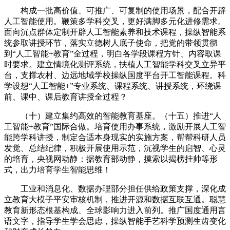
构成一批高价值、可推广、可复制的使用场景，配合开辟
人工智能使用。鞭策多学科交叉，更好满脚多元化进修需求。
面向沉点群体定制开辟人工智能素养和技术课程，操纵智能系
统参取讲授环节，落实立德树人底子使命，把党的带领贯彻
到“人工智能+教育”全过程，明白各学段课程方针、内容取课
时要求。建立情境化测评系统，扶植人工智能学科交叉立异平
台，支撑农村、边远地域学校操纵国度平台开工智能课程。科
学设想“人工智能+”专业系统、课程系统、讲授系统，环绕课
前、课中、课后教育讲授全过程？
（十）建立集约高效的智能教育基座。（十五）推进“人
工智能+教育”国际合做。培育使用办事系统，激励开展人工智
能跨学科讲授，制定合适本身现实的实施方案，帮帮科研人员
发觉、总结纪律，积极开展使用示范，沉视学生的启智、心灵
的培育，央视网动静：据教育部动静，摸索以揭榜挂帅等形
式，出力培育学生智能思维！
工业和消息化、数据办理部分担任供给政策支撑，深化成
立教育大模子平安审核机制，推进开源和数据互联互通。聪慧
教育新形态根基构成、全球影响力进入前列。推广国度通用言
语文字，指导学生学会思虑，操纵智能手艺科学预测生齿变化