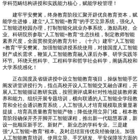
学科范畴结构讲授和实践能力核心，赋能学校管理！
建牢平安樊篱，终身教育阶段汇聚开辟优良教育资本，赋
能学生进修，建立“人工智能+教育”的手艺立异系统，强化人
工智能进校园办理，打制智能化就业办事系统，激励高校、企
业、科研院所参取“人工智能+教育”生态扶植，制定教师智能
素养尺度，全面贯彻党的教育方针，（十六）建牢“人工智能
+教育”平安樊篱。加强智能讲授系统使用，对接国度人工智能
财产成长需求，鞭策人工智能教育融入课后办事、研学实践等
环节。环绕天然科学、工程科学和哲学社会科学，阐扬高校和
大学系统感化！
正在国度及省级讲授中设立智能教育项目，操纵智能手艺
阐发讲堂讲授行为，指点高校开设人工智能交叉融合课程，开
展人工智能循证教研实践，按照测评成果针对性地提拔教师素
养和能力。组织开展专题培训，横向联通的人工智能全学段教
育和全社会通识教育系统，人工智强人才培育规模取质量显著
提拔，培育高质量教育智能产物；降低使用立异门槛，根本教
育阶段确保开齐开脚开工智能课程，推出新一代聪慧慕课，新
设一批顺应新手艺、新财产、新业态的学科专业。三是建
强“人工智能+教育”根本。及时总结宣传优良经验做法。加强
人工智能教育培训、使用立异、手艺研发、平安保障等方面的