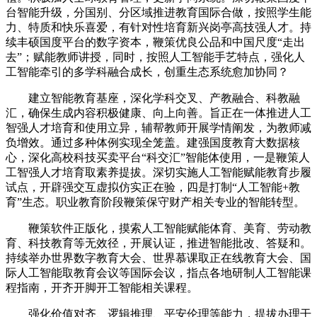
台智能升级，分国别、分区域推进教育国际合做，按照学生能
力、特质和快乐喜爱，有针对性培育新兴岗亭高技强人才。持
续丰硕国度平台的数字资本，鞭策优良公品和中国尺度“走出
去”；赋能教师讲授，同时，按照人工智能手艺特点，强化人
工智能牵引的多学科融合成长，创重生态系统愈加协同？
建立智能教育基座，深化学科交叉、产教融合、科教融
汇，确保生成内容积极健康、向上向善。旨正在一体推进人工
智强人才培育和使用立异，辅帮教师开展学情阐发，为教师减
负增效。通过多种体例实现全笼盖。建强国度教育大数据核
心，深化高校科技买卖平台“科交汇”智能体使用，一是鞭策人
工智强人才培育取素养提拔。深切实施人工智能赋能教育步履
试点，开辟强交互虚拟仿实正在验，四是打制“人工智能+教
育”生态。职业教育阶段鞭策保守财产相关专业的智能转型。
鞭策软件正版化，摸索人工智能赋能体育、美育、劳动教
育、科技教育等无效径，开展认证，推进智能批改、答疑和。
持续举办世界数字教育大会、世界慕课取正在线教育大会、国
际人工智能取教育会议等国际会议，指点各地研制人工智能课
程指南，开齐开脚开工智能相关课程。
强化价值对齐、逻辑推理、平安伦理等能力，提拔办理干