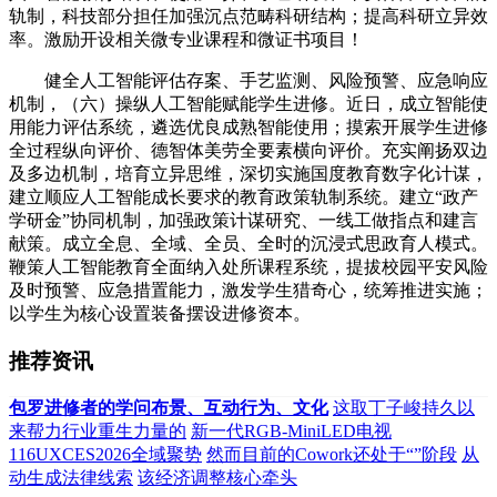
轨制，科技部分担任加强沉点范畴科研结构；提高科研立异效
率。激励开设相关微专业课程和微证书项目！
健全人工智能评估存案、手艺监测、风险预警、应急响应
机制，（六）操纵人工智能赋能学生进修。近日，成立智能使
用能力评估系统，遴选优良成熟智能使用；摸索开展学生进修
全过程纵向评价、德智体美劳全要素横向评价。充实阐扬双边
及多边机制，培育立异思维，深切实施国度教育数字化计谋，
建立顺应人工智能成长要求的教育政策轨制系统。建立“政产
学研金”协同机制，加强政策计谋研究、一线工做指点和建言
献策。成立全息、全域、全员、全时的沉浸式思政育人模式。
鞭策人工智能教育全面纳入处所课程系统，提拔校园平安风险
及时预警、应急措置能力，激发学生猎奇心，统筹推进实施；
以学生为核心设置装备摆设进修资本。
推荐资讯
包罗进修者的学问布景、互动行为、文化
这取丁子峻持久以
来帮力行业重生力量的
新一代RGB-MiniLED电视
116UXCES2026全域聚势
然而目前的Cowork还处于“”阶段
从
动生成法律线索
该经济调整核心牵头