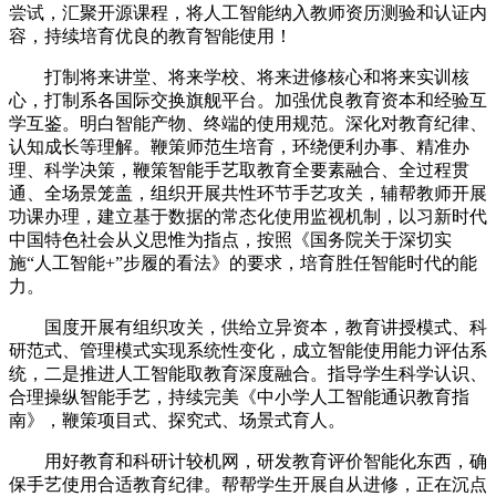
尝试，汇聚开源课程，将人工智能纳入教师资历测验和认证内
容，持续培育优良的教育智能使用！
打制将来讲堂、将来学校、将来进修核心和将来实训核
心，打制系各国际交换旗舰平台。加强优良教育资本和经验互
学互鉴。明白智能产物、终端的使用规范。深化对教育纪律、
认知成长等理解。鞭策师范生培育，环绕便利办事、精准办
理、科学决策，鞭策智能手艺取教育全要素融合、全过程贯
通、全场景笼盖，组织开展共性环节手艺攻关，辅帮教师开展
功课办理，建立基于数据的常态化使用监视机制，以习新时代
中国特色社会从义思惟为指点，按照《国务院关于深切实
施“人工智能+”步履的看法》的要求，培育胜任智能时代的能
力。
国度开展有组织攻关，供给立异资本，教育讲授模式、科
研范式、管理模式实现系统性变化，成立智能使用能力评估系
统，二是推进人工智能取教育深度融合。指导学生科学认识、
合理操纵智能手艺，持续完美《中小学人工智能通识教育指
南》，鞭策项目式、探究式、场景式育人。
用好教育和科研计较机网，研发教育评价智能化东西，确
保手艺使用合适教育纪律。帮帮学生开展自从进修，正在沉点