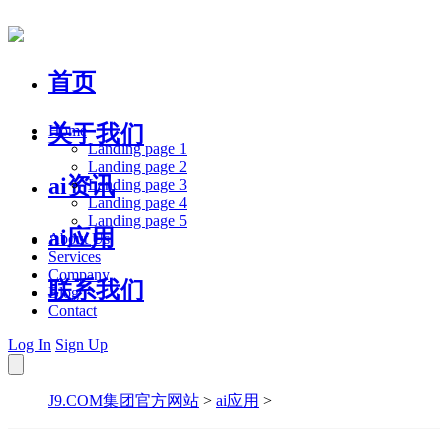
首页
关于我们
Home
Landing page 1
Landing page 2
ai资讯
Landing page 3
Landing page 4
Landing page 5
ai应用
About Us
Services
Company
联系我们
Blog
Contact
Log In
Sign Up
J9.COM集团官方网站
>
ai应用
>