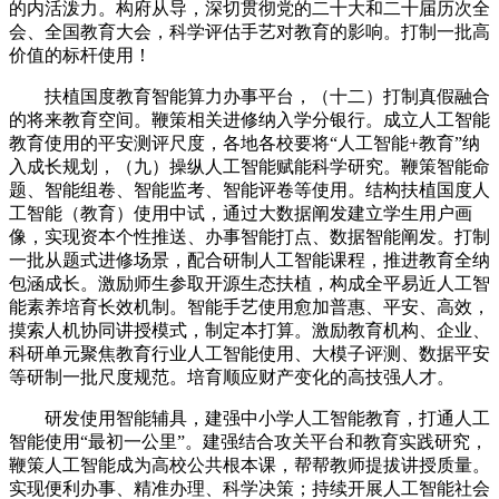
的内活泼力。构府从导，深切贯彻党的二十大和二十届历次全
会、全国教育大会，科学评估手艺对教育的影响。打制一批高
价值的标杆使用！
扶植国度教育智能算力办事平台，（十二）打制真假融合
的将来教育空间。鞭策相关进修纳入学分银行。成立人工智能
教育使用的平安测评尺度，各地各校要将“人工智能+教育”纳
入成长规划，（九）操纵人工智能赋能科学研究。鞭策智能命
题、智能组卷、智能监考、智能评卷等使用。结构扶植国度人
工智能（教育）使用中试，通过大数据阐发建立学生用户画
像，实现资本个性推送、办事智能打点、数据智能阐发。打制
一批从题式进修场景，配合研制人工智能课程，推进教育全纳
包涵成长。激励师生参取开源生态扶植，构成全平易近人工智
能素养培育长效机制。智能手艺使用愈加普惠、平安、高效，
摸索人机协同讲授模式，制定本打算。激励教育机构、企业、
科研单元聚焦教育行业人工智能使用、大模子评测、数据平安
等研制一批尺度规范。培育顺应财产变化的高技强人才。
研发使用智能辅具，建强中小学人工智能教育，打通人工
智能使用“最初一公里”。建强结合攻关平台和教育实践研究，
鞭策人工智能成为高校公共根本课，帮帮教师提拔讲授质量。
实现便利办事、精准办理、科学决策；持续开展人工智能社会