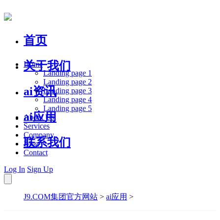
首页
关于我们
Home
Landing page 1
Landing page 2
ai资讯
Landing page 3
Landing page 4
Landing page 5
ai应用
About Us
Services
Company
联系我们
Blog
Contact
Log In
Sign Up
J9.COM集团官方网站
>
ai应用
>