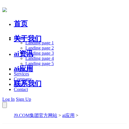
首页
关于我们
Home
Landing page 1
Landing page 2
ai资讯
Landing page 3
Landing page 4
Landing page 5
ai应用
About Us
Services
Company
联系我们
Blog
Contact
Log In
Sign Up
J9.COM集团官方网站
>
ai应用
>