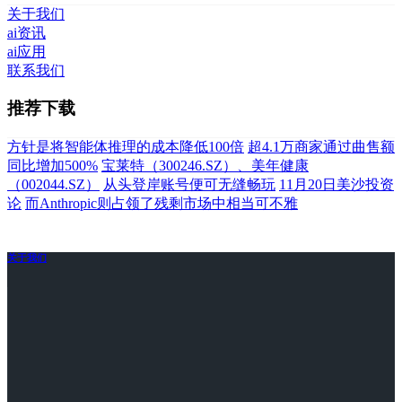
关于我们
ai资讯
ai应用
联系我们
推荐下载
方针是将智能体推理的成本降低100倍
超4.1万商家通过曲售额
同比增加500%
宝莱特（300246.SZ）、美年健康
（002044.SZ）
从头登岸账号便可无缝畅玩
11月20日美沙投资
论
而Anthropic则占领了残剩市场中相当可不雅
关于我们