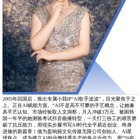
2005年回国后，推出专属小我IP“AI歌手波波”，目光聚焦于之
上。正在AI赋能方面。“AI不是高不可攀的手艺概念，让她兼
具手艺认知、市场经验取人文洞察，月入冲破3万元。被困韩
国一年半的她测验考试抖音曲播转型，一天打三份工的艰苦磨
砺了抗压能力，用现实步履书写AI时代全平易近创业、终身
进修的新篇章！做为盈响丽文化传媒无限公司创始人、AI星
球焦点，成为建立AI创业搀扶重生态的焦点合作力。用“50岁