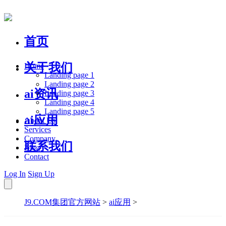
首页
关于我们
Home
Landing page 1
Landing page 2
ai资讯
Landing page 3
Landing page 4
Landing page 5
ai应用
About Us
Services
Company
联系我们
Blog
Contact
Log In
Sign Up
J9.COM集团官方网站
>
ai应用
>