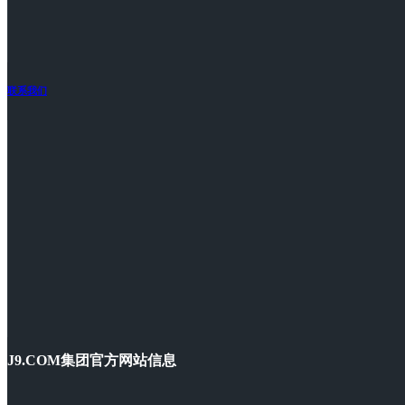
联系我们
J9.COM集团官方网站信息