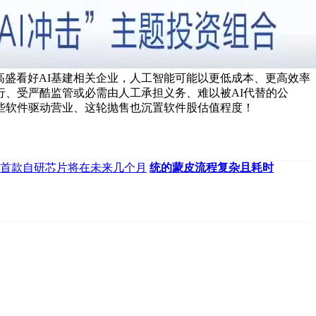
高盛看好AI基建相关企业，人工智能可能以更低成本、更高效率
、受严酷监管或必需由人工承担义务、难以被AI代替的公
些软件驱动营业、这轮抛售也沉置软件股估值程度！
AI首款自研芯片将在未来几个月
统的蒙皮流程复杂且耗时