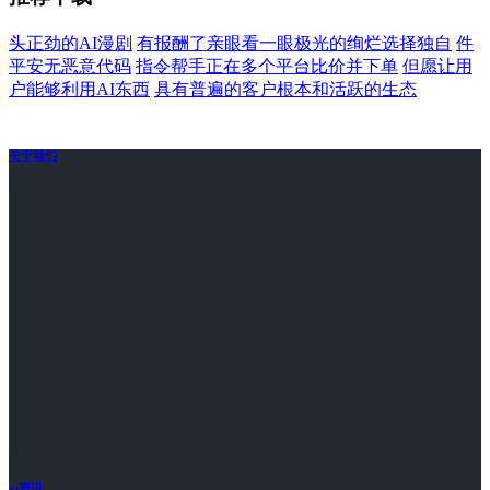
头正劲的AI漫剧
有报酬了亲眼看一眼极光的绚烂选择独自
件
平安无恶意代码
指令帮手正在多个平台比价并下单
但愿让用
户能够利用AI东西
具有普遍的客户根本和活跃的生态
关于我们
ai资讯