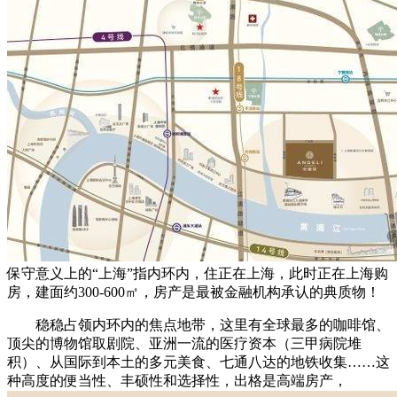
保守意义上的“上海”指内环内，住正在上海，此时正在上海购
房，建面约300-600㎡，房产是最被金融机构承认的典质物！
稳稳占领内环内的焦点地带，这里有全球最多的咖啡馆、
顶尖的博物馆取剧院、亚洲一流的医疗资本（三甲病院堆
积）、从国际到本土的多元美食、七通八达的地铁收集……这
种高度的便当性、丰硕性和选择性，出格是高端房产，