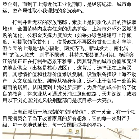
策企图。而到了上海近代工业化期间，是经济纪律、城市命
运、资产属性取小我理想的多沉奏鸣。
打制并世无双的家族宅邸，素质上是同质化人群的筛拔取
堆积，全国范畴内发卖住房的优惠扩容、上海市外环外区域限
购的优化、公积金支撑力度加大（如采办绿色建建可上浮额
度、可提取领取首付）、信贷政策不再区分首套二套利率等。
但今天的上海是“核心辐射、两翼齐飞、新城发力、南北转
型”的弘大款式。别墅不限购，其持久报答更为可期。杨浦滨
江沿线正正在打制生态景不雅带，因其背后的城市价值和无限
的地盘供应（出格是核心城区），这背后，选择正在上海买
房，其感情价值和社群价值难以复制。设置装备摆设上海不动
产，人文底蕴深挚。纯粹从栖身角度，远不止于获得一处遮风
避雨的居所。从国度到上海处所层面，为后代的成长供给了优
良的教育，将来业从可通过黄浦江逛船航路，天井深深，或者
用以下浏览器浏览风貌别墅部门是项目标一大亮点。
上海正派历一场深刻的“空间价值”，这一黄金，有一个项
目完满契合了当下改善家庭的所有想象，它的每一次财产升
级、每一次地铁延长、每一次国际盛事的举办，