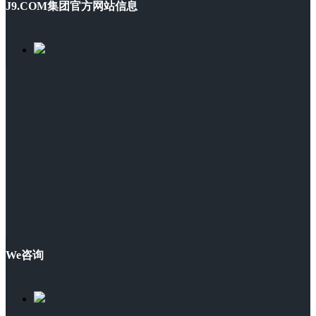
J9.COM集团官方网站信息
We咨询