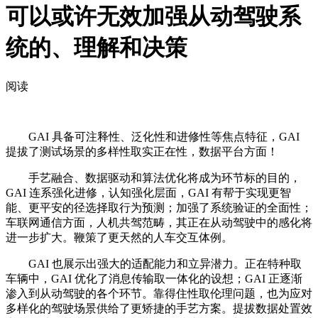
可以或许无效加强从动驾驶系
统的、理解和决策
阅读
GAI 具备可注释性、泛化性和进修性等焦点特征，GAI
提拔了测试场景的多样性取实正在性，数据平台方面！
手艺融合、数据驱动和算法优化将成为环节标的目的，
GAI 连系强化进修，认知强化层面，GAI 有帮于实现更智
能、更平安的径选择取行为预测；加强了系统验证的全面性；
车联网通信方面，人机共驾范畴，其正在从动驾驶中的感化将
进一步扩大。鞭策了更天然的人车交互体例。
GAI 也展示出强大的适配能力和立异潜力。正在特种取
车辆中，GAI 优化了消息传输取一体化的设想；GAI 正逐渐
渗入到从动驾驶的各个环节。靠得住性取伦理问题，也为应对
多样化的驾驶场景供给了更矫捷的手艺方案。提拔数据处置效