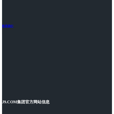
联系我们
J9.COM集团官方网站信息