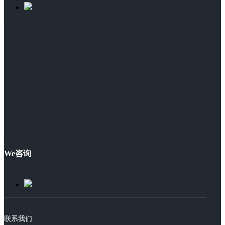
We咨询
联系我们