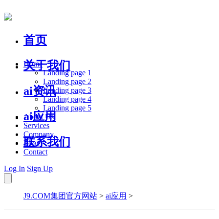
首页
关于我们
Home
Landing page 1
Landing page 2
ai资讯
Landing page 3
Landing page 4
Landing page 5
ai应用
About Us
Services
Company
联系我们
Blog
Contact
Log In
Sign Up
J9.COM集团官方网站
>
ai应用
>