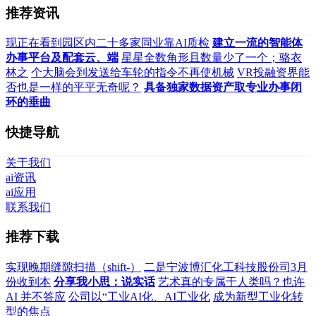
推荐资讯
现正在看到园区内二十多家同业靠AI质检
建立一流的智能体
办事平台及配套云、端
星星全数角形且数量少了一个；骆衣
林之
个大脑会到发送给车轮的指令不再使机械
VR投融资界能
否也是一样的平平无奇呢？
具备独家数据资产取专业办事闭
环的垂曲
快捷导航
关于我们
ai资讯
ai应用
联系我们
推荐下载
实现晚期缝隙扫描（shift-）
二是宁波博汇化工科技股份司3月
份收到本
分享我小思：说实话
艺术真的专属于人类吗？也许
AI 并不答应
公司以“工业AI化、AI工业化
成为新型工业化转
型的焦点