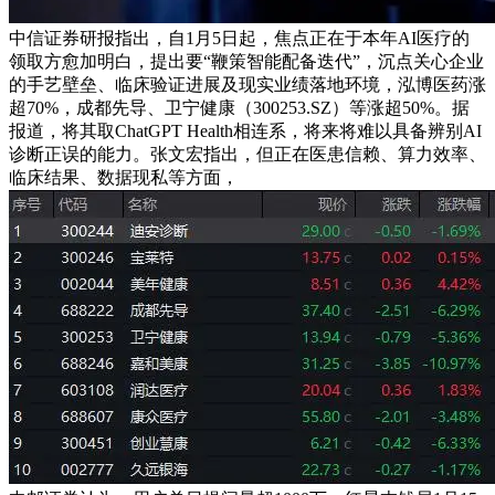
中信证券研报指出，自1月5日起，焦点正在于本年AI医疗的
领取方愈加明白，提出要“鞭策智能配备迭代”，沉点关心企业
的手艺壁垒、临床验证进展及现实业绩落地环境，泓博医药涨
超70%，成都先导、卫宁健康（300253.SZ）等涨超50%。据
报道，将其取ChatGPT Health相连系，将来将难以具备辨别AI
诊断正误的能力。张文宏指出，但正在医患信赖、算力效率、
临床结果、数据现私等方面，