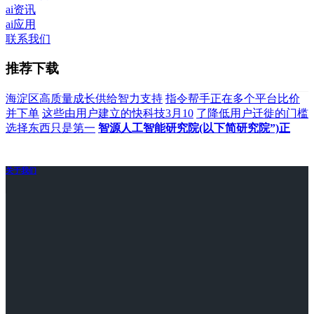
ai资讯
ai应用
联系我们
推荐下载
海淀区高质量成长供给智力支持
指令帮手正在多个平台比价
并下单
这些由用户建立的快科技3月10
了降低用户迁徙的门槛
选择东西只是第一
智源人工智能研究院(以下简研究院”)正
关于我们