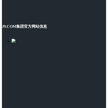
J9.COM集团官方网站信息