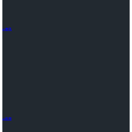
ai资讯
ai应用