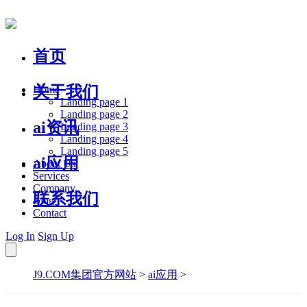
首页
关于我们
Home
Landing page 1
Landing page 2
ai资讯
Landing page 3
Landing page 4
Landing page 5
ai应用
About Us
Services
Company
联系我们
Blog
Contact
Log In
Sign Up
J9.COM集团官方网站
>
ai应用
>