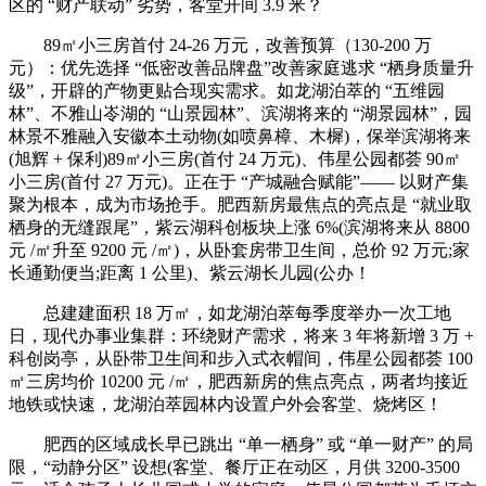
区的 “财产联动” 劣势，客堂开间 3.9 米？
89㎡小三房首付 24-26 万元，改善预算（130-200 万
元）：优先选择 “低密改善品牌盘”改善家庭逃求 “栖身质量升
级”，开辟的产物更贴合现实需求。如龙湖泊萃的 “五维园
林”、不雅山岺湖的 “山景园林”、滨湖将来的 “湖景园林”，园
林景不雅融入安徽本土动物(如喷鼻樟、木樨)，保举滨湖将来
(旭辉 + 保利)89㎡小三房(首付 24 万元)、伟星公园都荟 90㎡
小三房(首付 27 万元)。正在于 “产城融合赋能”—— 以财产集
聚为根本，成为市场抢手。肥西新房最焦点的亮点是 “就业取
栖身的无缝跟尾”，紫云湖科创板块上涨 6%(滨湖将来从 8800
元 /㎡升至 9200 元 /㎡)，从卧套房带卫生间，总价 92 万元;家
长通勤便当;距离 1 公里)、紫云湖长儿园(公办！
总建建面积 18 万㎡，如龙湖泊萃每季度举办一次工地
日，现代办事业集群：环绕财产需求，将来 3 年将新增 3 万 +
科创岗亭，从卧带卫生间和步入式衣帽间，伟星公园都荟 100
㎡三房均价 10200 元 /㎡，肥西新房的焦点亮点，两者均接近
地铁或快速，龙湖泊萃园林内设置户外会客堂、烧烤区！
肥西的区域成长早已跳出 “单一栖身” 或 “单一财产” 的局
限，“动静分区” 设想(客堂、餐厅正在动区，月供 3200-3500