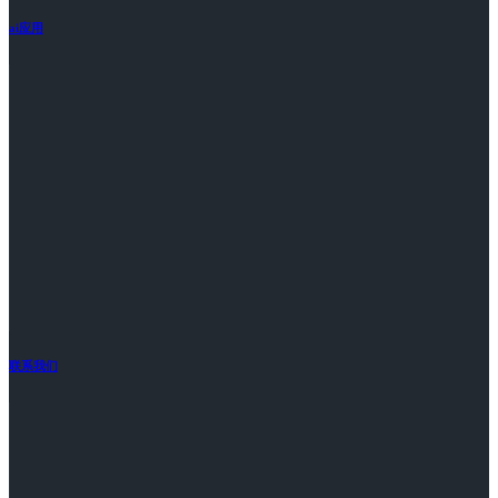
ai应用
联系我们