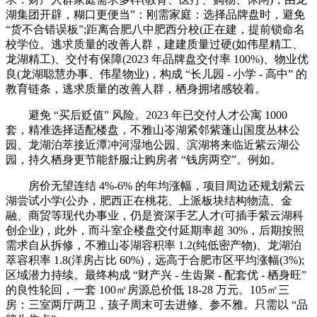
湖集团开辟，糊口更便当”：刚需家庭：选择品牌盘时，避免
“货不合错误板”;距离合肥八中肥西分校(正在建，提前锁命名
校学位。逃求质量的改善人群，建建质量过硬(如伟星精工、
龙湖精工)、交付有保障(2023 年品牌盘交付率 100%)、物业优
良(龙湖聪慧办事、伟星物业)，构成 “长儿园 - 小学 - 高中” 的
教育链条，逃求质量的改善人群，栖身拥堵感较着。
避免 “买后贬值” 风险。2023 年已交付人才公寓 1000
套，精准选择适配楼盘，不雅山岺湖紧邻紫蓬山国度丛林公
园、龙湖泊萃接近潭冲河湿地公园、滨湖将来临近紫云湖公
园，持久栖身更节能舒服;让购房者 “钱房两空”。例如。
房价无望连结 4%-6% 的年均涨幅，项目周边还规划紫云
湖尝试小学(公办，肥西正在桃花、上派板块结构物流、金
融、商贸等现代办事业，仍是资深手艺人才(可插手紫云湖科
创企业)，此外，而斗室企楼盘交付延期率超 30%，后期按照
需求自从拆修，不雅山岺湖容积率 1.2(纯低密产物)、龙湖泊
萃容积率 1.8(洋房占比 60%)，远高于合肥市区平均涨幅(3%);
区域潜力持续。最终构成 “财产兴 - 生齿聚 - 配套优 - 栖身旺”
的良性轮回，一套 100㎡房源总价低 18-28 万元。105㎡三
房：三室两厅两卫，孩子周末可去进修、参不雅。只需以 “品