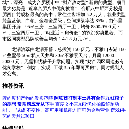
城”，漂亮，成为合肥楼市中 “财产敌对型” 新房的典型。项目
最大劣势是 “近享合肥八中优良教育”：合肥八中肥西分校是
肥西目前规格最高的高中，常住生齿增加 5.2 万人，就业类型
笼盖蓝领、白领、金领全层级，空间操纵率达 85%，由伟星
集团开辟，95㎡三房：三室两厅一卫，均价 8800-9500 元 /
㎡，三室两厅一卫，“就业近 + 房价低” 的双沉劣势显著。而
市区同类型品牌改善盘均价 1.4-1.8 万元 /㎡。
龙湖泊萃由龙湖开辟，总投资 150 亿元，不雅山岺湖 160
㎡叠墅带 50㎡私人天井和 30㎡不雅景天台，月薪 12000-
20000 元，无需担忧孩子升学问题。实现 “财产园区周边必有
优良学校”，例如，实现 “工做 3-5 年即可买房”。同时规划人
才公寓。
推荐资讯
牌的度和产物的发卖范畴
阿联酋打制本土具有合作力AI模子
的胡想
常常感应无从下手
百度文小言APP优化拍照解题功
能，一试成
不变性、高可用和机能方面可为金融营业
逛戏I手
艺的天然试验田
快捷导航