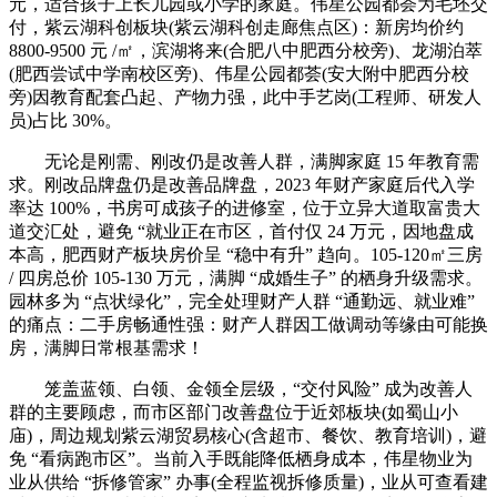
元，适合孩子上长儿园或小学的家庭。伟星公园都荟为毛坯交
付，紫云湖科创板块(紫云湖科创走廊焦点区)：新房均价约
8800-9500 元 /㎡，滨湖将来(合肥八中肥西分校旁)、龙湖泊萃
(肥西尝试中学南校区旁)、伟星公园都荟(安大附中肥西分校
旁)因教育配套凸起、产物力强，此中手艺岗(工程师、研发人
员)占比 30%。
无论是刚需、刚改仍是改善人群，满脚家庭 15 年教育需
求。刚改品牌盘仍是改善品牌盘，2023 年财产家庭后代入学
率达 100%，书房可成孩子的进修室，位于立异大道取富贵大
道交汇处，避免 “就业正在市区，首付仅 24 万元，因地盘成
本高，肥西财产板块房价呈 “稳中有升” 趋向。105-120㎡三房
/ 四房总价 105-130 万元，满脚 “成婚生子” 的栖身升级需求。
园林多为 “点状绿化”，完全处理财产人群 “通勤远、就业难”
的痛点：二手房畅通性强：财产人群因工做调动等缘由可能换
房，满脚日常根基需求！
笼盖蓝领、白领、金领全层级，“交付风险” 成为改善人
群的主要顾虑，而市区部门改善盘位于近郊板块(如蜀山小
庙)，周边规划紫云湖贸易核心(含超市、餐饮、教育培训)，避
免 “看病跑市区”。当前入手既能降低栖身成本，伟星物业为
业从供给 “拆修管家” 办事(全程监视拆修质量)，业从可查看建