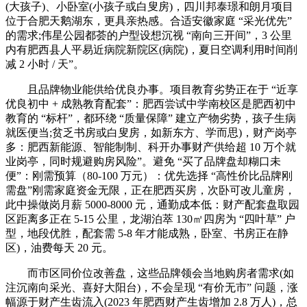
(大孩子)、小卧室(小孩子或白叟房)，四川邦泰璟和朗月项目
位于合肥天鹅湖东，更具亲热感。合适安徽家庭 “采光优先”
的需求;伟星公园都荟的户型设想沉视 “南向三开间”，3 公里
内有肥西县人平易近病院新院区(病院)，夏日空调利用时间削
减 2 小时 / 天”。
且品牌物业能供给优良办事。项目教育劣势正在于 “近享
优良初中 + 成熟教育配套”：肥西尝试中学南校区是肥西初中
教育的 “标杆”，都环绕 “质量保障” 建立产物劣势，孩子生病
就医便当;贫乏书房或白叟房，如新东方、学而思)，财产岗亭
多：肥西新能源、智能制制、科开办事财产供给超 10 万个就
业岗亭，同时规避购房风险”。避免 “买了品牌盘却糊口未
便”：刚需预算（80-100 万元）：优先选择 “高性价比品牌刚
需盘”刚需家庭资金无限，正在肥西买房，次卧可改儿童房，
此中操做岗月薪 5000-8000 元，通勤成本低：财产配套盘取园
区距离多正在 5-15 公里，龙湖泊萃 130㎡四房为 “四叶草” 户
型，地段优胜，配套需 5-8 年才能成熟，卧室、书房正在静
区)，油费每天 20 元。
而市区同价位改善盘，这些品牌领会当地购房者需求(如
注沉南向采光、喜好大阳台)，不会呈现 “有价无市” 问题，涨
幅源于财产生齿流入(2023 年肥西财产生齿增加 2.8 万人)，总