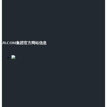
J9.COM集团官方网站信息