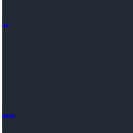
ai应用
联系我们