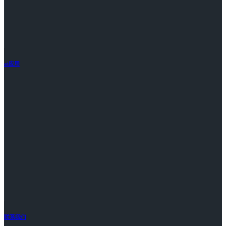
ai应用
联系我们